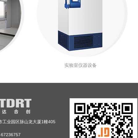
实验室仪器设备
市工业园区脉山龙大厦1幢405
67236757