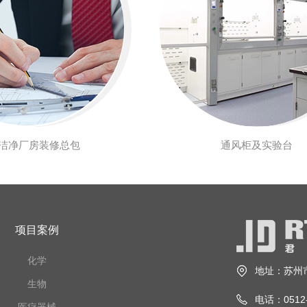
P洁净厂房装修总包
通风柜及实验台
项目案例
化学
地址：苏州
生物
电话：0512-